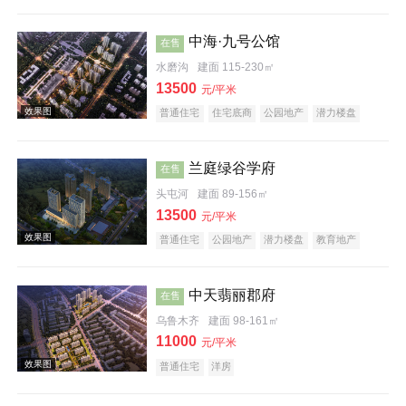
科技住宅
教育地产
五证齐全
中海·九号公馆
在售
水磨沟
建面 115-230㎡
效果图
13500
元/平米
普通住宅
住宅底商
公园地产
潜力楼盘
兰庭绿谷学府
在售
头屯河
建面 89-156㎡
13500
元/平米
效果图
普通住宅
公园地产
潜力楼盘
教育地产
中天翡丽郡府
在售
乌鲁木齐
建面 98-161㎡
11000
元/平米
普通住宅
洋房
效果图