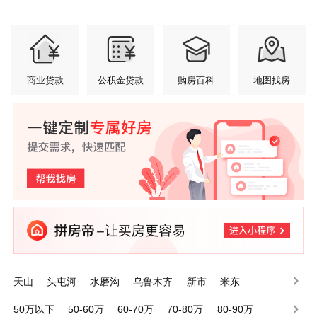
商业贷款
公积金贷款
购房百科
地图找房
天山
头屯河
水磨沟
乌鲁木齐
新市
米东
沙依巴克
达坂城
50万以下
50-60万
60-70万
70-80万
80-90万