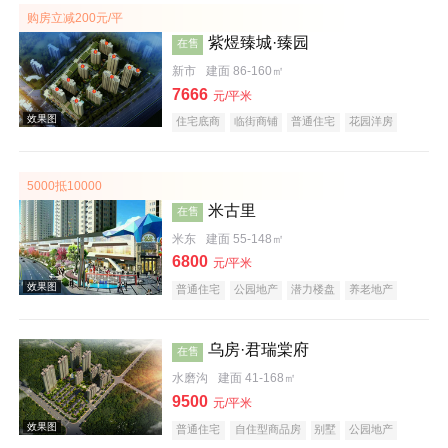
购房立减200元/平
紫煜臻城·臻园
在售
新市
建面 86-160㎡
效果图
7666
元/平米
住宅底商
临街商铺
普通住宅
花园洋房
名企盘
低总价
五证齐全
5000抵10000
米古里
在售
米东
建面 55-148㎡
效果图
6800
元/平米
普通住宅
公园地产
潜力楼盘
养老地产
教育地产
乌房·君瑞棠府
在售
水磨沟
建面 41-168㎡
9500
元/平米
效果图
普通住宅
自住型商品房
别墅
公园地产
科技住宅
潜力楼盘
养老地产
山景地产