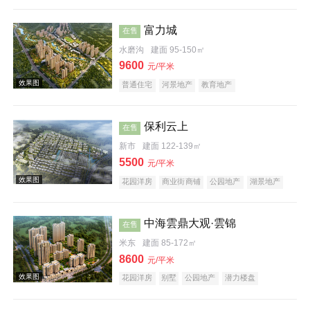
教育地产
富力城
在售
水磨沟
建面 95-150㎡
9600
元/平米
普通住宅
河景地产
教育地产
效果图
保利云上
在售
新市
建面 122-139㎡
5500
元/平米
花园洋房
商业街商铺
公园地产
湖景地产
中海雲鼎大观·雲锦
在售
效果图
米东
建面 85-172㎡
8600
元/平米
花园洋房
别墅
公园地产
潜力楼盘
宜居生态地产