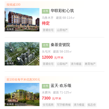
按揭减100
华联彩虹心筑
在售
效果图
乌鲁木齐
建面 68-114㎡
待定
普通住宅
山景地产
秦基壹號院
在售
头屯河
建面 58-155㎡
效果图
12000
元/平米
普通住宅
公园地产
潜力楼盘
教育地产
前100名每平米优惠300元
蓝天·欢乐颂
在售
水磨沟
建面 71-125㎡
7300
效果图
元/平米
住宅底商
写字楼商铺
潜力楼盘
低总价