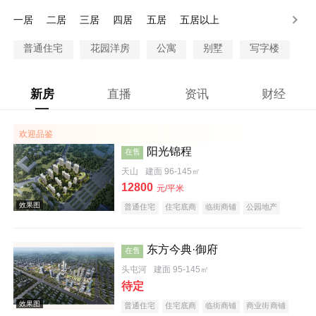
90-100万
100万以上
一居
二居
三居
四居
五居
五居以上
普通住宅
花园洋房
公寓
别墅
写字楼
新房
直播
资讯
财经
欢迎品鉴
阳光锦程
在售
天山
建面 96-145㎡
12800
元/平米
普通住宅
住宅底商
临街商铺
公园地产
教育地产
东方今典·御府
在售
头屯河
建面 95-145㎡
待定
普通住宅
住宅底商
临街商铺
商业街商铺