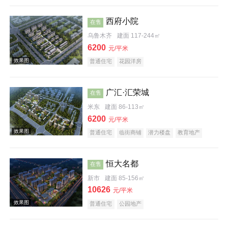
庭院式住宅
教育地产
小户型
低总价
西府小院
在售
乌鲁木齐
建面 117-244㎡
6200
元/平米
普通住宅
花园洋房
效果图
广汇·汇荣城
在售
米东
建面 86-113㎡
6200
元/平米
普通住宅
临街商铺
潜力楼盘
教育地产
低总价
恒大名都
在售
效果图
新市
建面 85-156㎡
10626
元/平米
普通住宅
公园地产