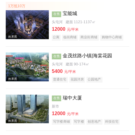
1万抵10万
宝能城
在售
头屯河
建面 1121-1137㎡
12000
元/平米
公寓
临街商铺
商业街商铺
购物中心商铺
写字楼
名企盘
效果图
金茂丝路小镇|海棠花园
在售
头屯河
建面 90-174㎡
5400
元/平米
普通住宅
花园洋房
公园地产
效果图
瑞中大厦
在售
新市
12000
元/平米
写字楼商铺
写字楼
创意地产
科技住宅
潜力楼盘