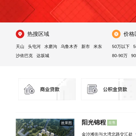
热搜区域
价格
天山
头屯河
水磨沟
乌鲁木齐
新市
米东
50万以下
5
沙依巴克
达坂城
80-90万
9
阳光锦程
在售
效果图
金沙滩街与大湾北路交汇处