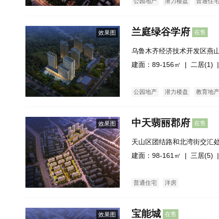
公园地产
潜力楼盘
普通住
兰庭绿谷学府
在售
效果图
乌鲁木齐经济技术开发区燕山
建面：89-156㎡ |
二居(1)
|
公园地产
潜力楼盘
教育地
中天翡丽郡府
在售
效果图
天山区团结路和北湾街交汇
建面：98-161㎡ |
三居(5)
|
普通住宅
洋房
宝能城
在售
效果图