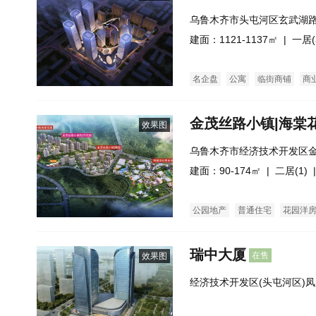
乌鲁木齐市头屯河区玄武湖路
建面：1121-1137㎡ |
一居(
名企盘
公寓
临街商铺
商
金茂丝路小镇|海棠
效果图
乌鲁木齐市经济技术开发区
建面：90-174㎡ |
二居(1)
|
公园地产
普通住宅
花园洋
瑞中大厦
在售
效果图
经济技术开发区(头屯河区)凤
 （维泰大厦东南侧）