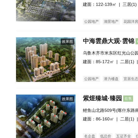
建面：122-139㎡ |
三居(1)
公园地产
湖景地产
花园洋
中海雲鼎大观·雲锦
效果图
乌鲁木齐市米东区红光山公
属院旁）
建面：85-172㎡ |
二居(1)
|
公园地产
潜力楼盘
宜居生
紫煜臻城·臻园
在售
效果图
鲤鱼山北路509号(喀什东路南
建面：86-160㎡ |
二居(1)
|
名企盘
低总价
五证齐全