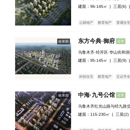
建面：96-145㎡ |
三居(6)
|
公园地产
教育地产
普通住
东方今典·御府
在售
效果图
乌鲁木齐·经开区·华山街和
建面：95-145㎡ |
三居(9)
|
科技住宅
教育地产
五证齐
中海·九号公馆
在售
效果图
乌鲁木齐红光山路与经九路
建面：115-230㎡ |
三居(2)