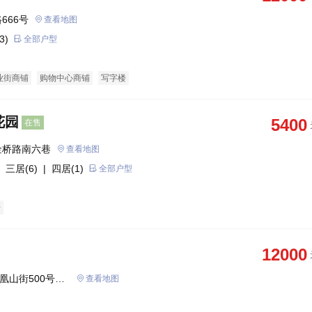
666号
查看地图
3)
全部户型
业街商铺
购物中心商铺
写字楼
花园
5400
在售
金桥路南六巷
查看地图
 三居(6)
| 四居(1)
全部户型
房
12000
凰山街500号
查看地图