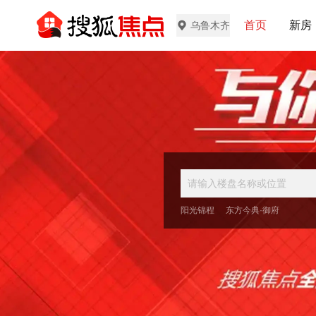
首页
新房
乌鲁木齐
阳光锦程
东方今典·御府