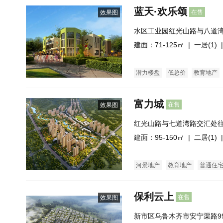
蓝天·欢乐颂
在售
效果图
水区工业园红光山路与八道
建面：71-125㎡ |
一居(1)
|
潜力楼盘
低总价
教育地产
富力城
在售
效果图
红光山路与七道湾路交汇处往
建面：95-150㎡ |
二居(1)
|
河景地产
教育地产
普通住
保利云上
在售
效果图
新市区乌鲁木齐市安宁渠路9