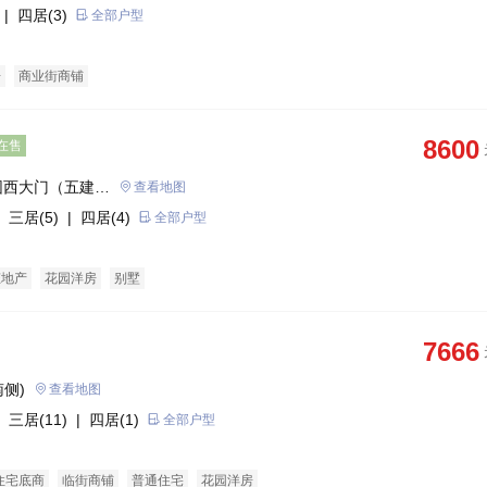
| 四居(3)
全部户型
房
商业街商铺
8600
在售
园西大门（五建家
查看地图
 三居(5)
| 四居(4)
全部户型
态地产
花园洋房
别墅
7666
侧)
查看地图
 三居(11)
| 四居(1)
全部户型
住宅底商
临街商铺
普通住宅
花园洋房