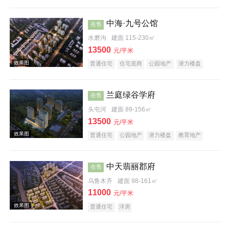
科技住宅
教育地产
五证齐全
中海·九号公馆
在售
水磨沟
建面 115-230㎡
效果图
13500
元/平米
普通住宅
住宅底商
公园地产
潜力楼盘
兰庭绿谷学府
在售
头屯河
建面 89-156㎡
13500
元/平米
效果图
普通住宅
公园地产
潜力楼盘
教育地产
中天翡丽郡府
在售
乌鲁木齐
建面 98-161㎡
11000
元/平米
普通住宅
洋房
效果图