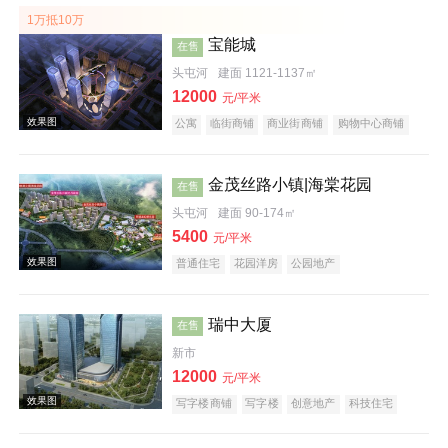
1万抵10万
宝能城
在售
头屯河
建面 1121-1137㎡
12000
元/平米
公寓
临街商铺
商业街商铺
购物中心商铺
写字楼
名企盘
效果图
金茂丝路小镇|海棠花园
在售
头屯河
建面 90-174㎡
5400
元/平米
普通住宅
花园洋房
公园地产
效果图
瑞中大厦
在售
新市
12000
元/平米
写字楼商铺
写字楼
创意地产
科技住宅
潜力楼盘