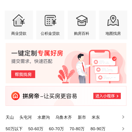
商业贷款
公积金贷款
购房百科
地图找房
天山
头屯河
水磨沟
乌鲁木齐
新市
米东
沙依巴克
达坂城
50万以下
50-60万
60-70万
70-80万
80-90万