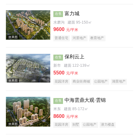
教育地产
富力城
在售
水磨沟
建面 95-150㎡
9600
元/平米
普通住宅
河景地产
教育地产
效果图
保利云上
在售
新市
建面 122-139㎡
5500
元/平米
花园洋房
商业街商铺
公园地产
湖景地产
中海雲鼎大观·雲锦
在售
效果图
米东
建面 85-172㎡
8600
元/平米
花园洋房
别墅
公园地产
潜力楼盘
宜居生态地产