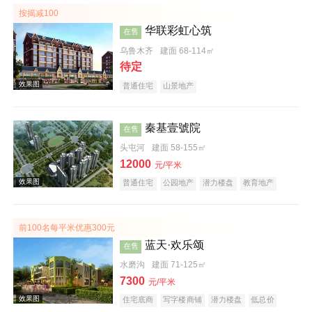
按揭减100
华联彩虹心筑
在售
效果图
乌鲁木齐
建面 68-114㎡
待定
普通住宅
山景地产
秦基壹號院
在售
头屯河
建面 58-155㎡
效果图
12000
元/平米
普通住宅
公园地产
潜力楼盘
教育地产
前100名每平米优惠300元
蓝天·欢乐颂
在售
水磨沟
建面 71-125㎡
7300
效果图
元/平米
住宅底商
写字楼商铺
潜力楼盘
低总价