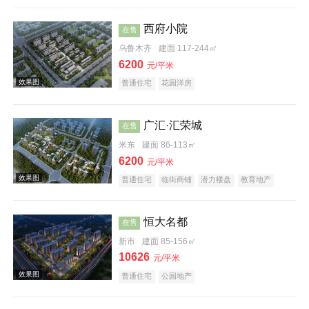
庭院式住宅
教育地产
小户型
低总价
西府小院
在售
乌鲁木齐
建面 117-244㎡
6200
元/平米
普通住宅
花园洋房
效果图
广汇·汇荣城
在售
米东
建面 86-113㎡
6200
元/平米
普通住宅
临街商铺
潜力楼盘
教育地产
低总价
恒大名都
在售
效果图
新市
建面 85-156㎡
10626
元/平米
普通住宅
公园地产