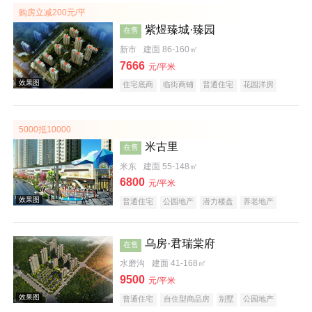
购房立减200元/平
紫煜臻城·臻园
在售
新市
建面 86-160㎡
效果图
7666
元/平米
住宅底商
临街商铺
普通住宅
花园洋房
名企盘
低总价
五证齐全
5000抵10000
米古里
在售
米东
建面 55-148㎡
效果图
6800
元/平米
普通住宅
公园地产
潜力楼盘
养老地产
教育地产
乌房·君瑞棠府
在售
水磨沟
建面 41-168㎡
9500
元/平米
效果图
普通住宅
自住型商品房
别墅
公园地产
科技住宅
潜力楼盘
养老地产
山景地产