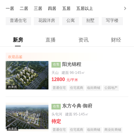
90-100万
100万以上
一居
二居
三居
四居
五居
五居以上
普通住宅
花园洋房
公寓
别墅
写字楼
新房
直播
资讯
财经
欢迎品鉴
阳光锦程
在售
天山
建面 96-145㎡
12800
元/平米
普通住宅
住宅底商
临街商铺
公园地产
教育地产
东方今典·御府
在售
头屯河
建面 95-145㎡
待定
普通住宅
住宅底商
临街商铺
商业街商铺