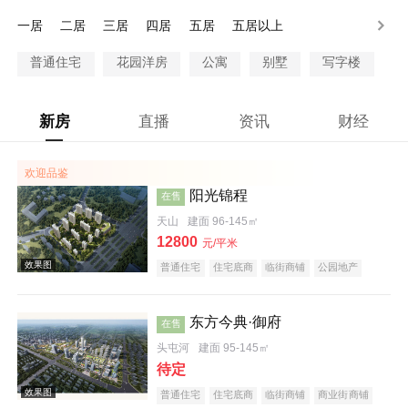
90-100万
100万以上
一居
二居
三居
四居
五居
五居以上
普通住宅
花园洋房
公寓
别墅
写字楼
新房
直播
资讯
财经
欢迎品鉴
阳光锦程
在售
天山
建面 96-145㎡
12800
元/平米
普通住宅
住宅底商
临街商铺
公园地产
教育地产
东方今典·御府
在售
头屯河
建面 95-145㎡
待定
普通住宅
住宅底商
临街商铺
商业街商铺