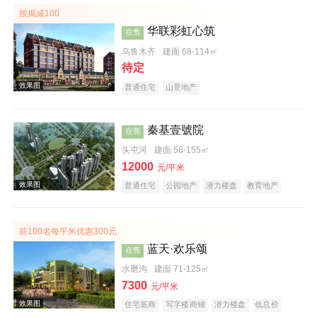
按揭减100
华联彩虹心筑
在售
效果图
乌鲁木齐
建面 68-114㎡
待定
普通住宅
山景地产
秦基壹號院
在售
头屯河
建面 58-155㎡
效果图
12000
元/平米
普通住宅
公园地产
潜力楼盘
教育地产
前100名每平米优惠300元
蓝天·欢乐颂
在售
水磨沟
建面 71-125㎡
7300
效果图
元/平米
住宅底商
写字楼商铺
潜力楼盘
低总价