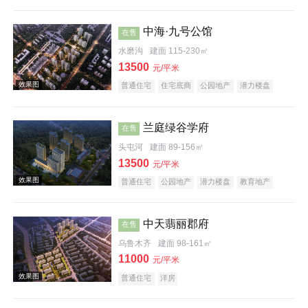
科技住宅
教育地产
五证齐全
中海·九号公馆
在售
水磨沟
建面 115-230㎡
效果图
13500
元/平米
普通住宅
住宅底商
公园地产
潜力楼盘
兰庭绿谷学府
在售
头屯河
建面 89-156㎡
13500
元/平米
效果图
普通住宅
公园地产
潜力楼盘
教育地产
中天翡丽郡府
在售
乌鲁木齐
建面 98-161㎡
11000
元/平米
普通住宅
洋房
效果图