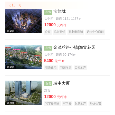
1万抵10万
宝能城
在售
头屯河
建面 1121-1137㎡
12000
元/平米
公寓
临街商铺
商业街商铺
购物中心商铺
写字楼
名企盘
效果图
金茂丝路小镇|海棠花园
在售
头屯河
建面 90-174㎡
5400
元/平米
普通住宅
花园洋房
公园地产
效果图
瑞中大厦
在售
新市
12000
元/平米
写字楼商铺
写字楼
创意地产
科技住宅
潜力楼盘