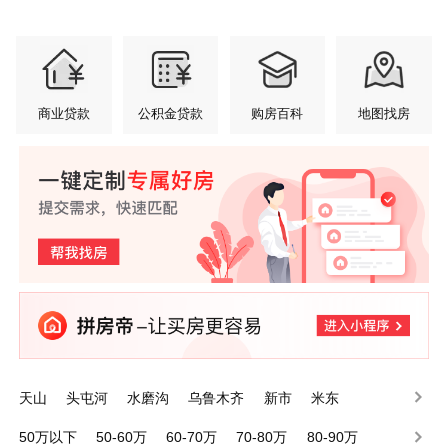
商业贷款
公积金贷款
购房百科
地图找房
天山
头屯河
水磨沟
乌鲁木齐
新市
米东
沙依巴克
达坂城
50万以下
50-60万
60-70万
70-80万
80-90万