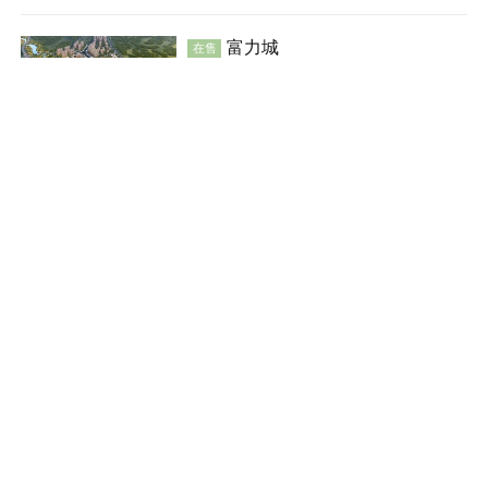
教育地产
富力城
在售
水磨沟
建面 95-150㎡
9600
元/平米
普通住宅
河景地产
教育地产
效果图
保利云上
在售
新市
建面 122-139㎡
5500
元/平米
花园洋房
商业街商铺
公园地产
湖景地产
中海雲鼎大观·雲锦
在售
效果图
米东
建面 85-172㎡
8600
元/平米
花园洋房
别墅
公园地产
潜力楼盘
宜居生态地产