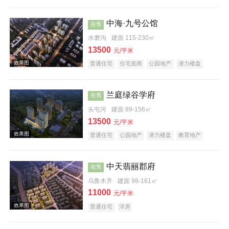
科技住宅
教育地产
五证齐全
中海·九号公馆
在售
水磨沟
建面 115-230㎡
效果图
13500
元/平米
普通住宅
住宅底商
公园地产
潜力楼盘
兰庭绿谷学府
在售
头屯河
建面 89-156㎡
13500
元/平米
效果图
普通住宅
公园地产
潜力楼盘
教育地产
中天翡丽郡府
在售
乌鲁木齐
建面 98-161㎡
11000
元/平米
普通住宅
洋房
效果图