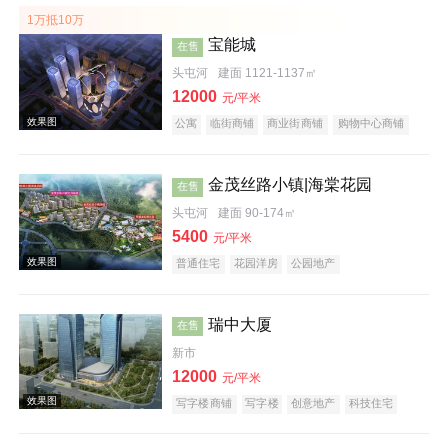
1万抵10万
宝能城
在售
头屯河
建面 1121-1137㎡
12000
元/平米
公寓
临街商铺
商业街商铺
购物中心商铺
写字楼
名企盘
效果图
金茂丝路小镇|海棠花园
在售
头屯河
建面 90-174㎡
5400
元/平米
普通住宅
花园洋房
公园地产
效果图
瑞中大厦
在售
新市
12000
元/平米
写字楼商铺
写字楼
创意地产
科技住宅
潜力楼盘