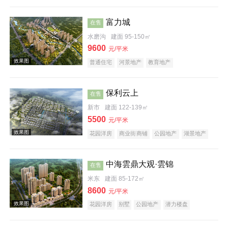
教育地产
富力城
在售
水磨沟
建面 95-150㎡
9600
元/平米
普通住宅
河景地产
教育地产
效果图
保利云上
在售
新市
建面 122-139㎡
5500
元/平米
花园洋房
商业街商铺
公园地产
湖景地产
中海雲鼎大观·雲锦
在售
效果图
米东
建面 85-172㎡
8600
元/平米
花园洋房
别墅
公园地产
潜力楼盘
宜居生态地产