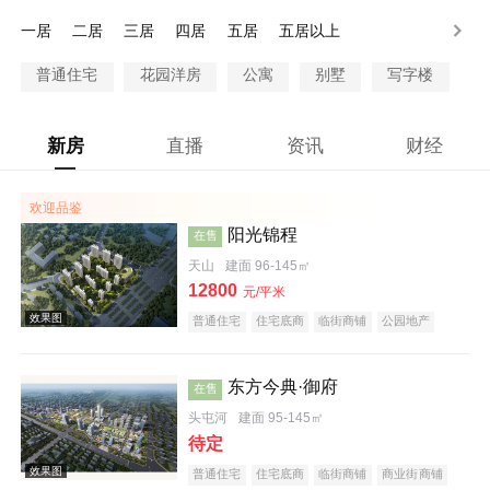
90-100万
100万以上
一居
二居
三居
四居
五居
五居以上
普通住宅
花园洋房
公寓
别墅
写字楼
新房
直播
资讯
财经
欢迎品鉴
阳光锦程
在售
天山
建面 96-145㎡
12800
元/平米
普通住宅
住宅底商
临街商铺
公园地产
教育地产
东方今典·御府
在售
头屯河
建面 95-145㎡
待定
普通住宅
住宅底商
临街商铺
商业街商铺