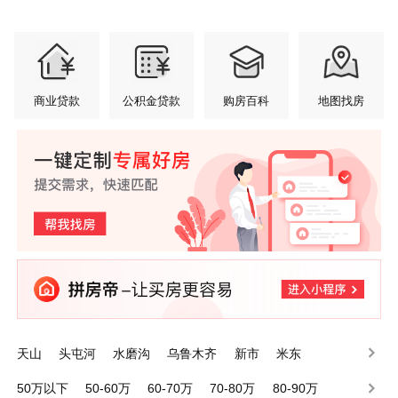
商业贷款
公积金贷款
购房百科
地图找房
天山
头屯河
水磨沟
乌鲁木齐
新市
米东
沙依巴克
达坂城
50万以下
50-60万
60-70万
70-80万
80-90万