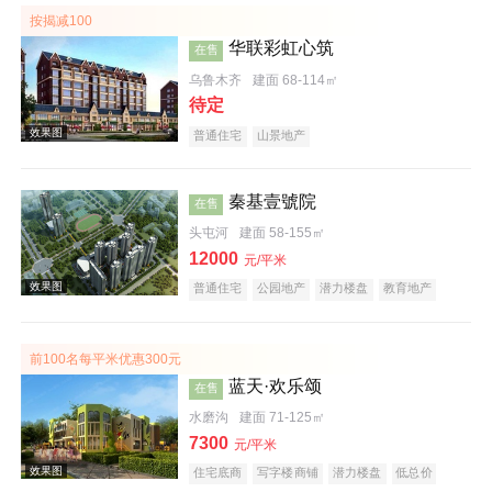
按揭减100
华联彩虹心筑
在售
效果图
乌鲁木齐
建面 68-114㎡
待定
普通住宅
山景地产
秦基壹號院
在售
头屯河
建面 58-155㎡
效果图
12000
元/平米
普通住宅
公园地产
潜力楼盘
教育地产
前100名每平米优惠300元
蓝天·欢乐颂
在售
水磨沟
建面 71-125㎡
7300
效果图
元/平米
住宅底商
写字楼商铺
潜力楼盘
低总价