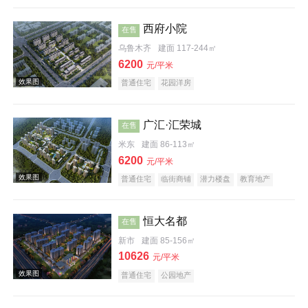
庭院式住宅
教育地产
小户型
低总价
西府小院
在售
乌鲁木齐
建面 117-244㎡
6200
元/平米
普通住宅
花园洋房
效果图
广汇·汇荣城
在售
米东
建面 86-113㎡
6200
元/平米
普通住宅
临街商铺
潜力楼盘
教育地产
低总价
恒大名都
在售
效果图
新市
建面 85-156㎡
10626
元/平米
普通住宅
公园地产