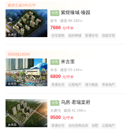
购房立减200元/平
紫煜臻城·臻园
在售
新市
建面 86-160㎡
效果图
7666
元/平米
住宅底商
临街商铺
普通住宅
花园洋房
名企盘
低总价
五证齐全
5000抵10000
米古里
在售
米东
建面 55-148㎡
效果图
6800
元/平米
普通住宅
公园地产
潜力楼盘
养老地产
教育地产
乌房·君瑞棠府
在售
水磨沟
建面 41-168㎡
9500
元/平米
效果图
普通住宅
自住型商品房
别墅
公园地产
科技住宅
潜力楼盘
养老地产
山景地产