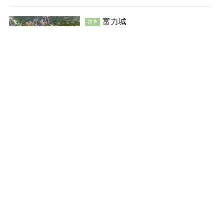
教育地产
富力城
在售
水磨沟
建面 95-150㎡
9600
元/平米
普通住宅
河景地产
教育地产
效果图
保利云上
在售
新市
建面 122-139㎡
5500
元/平米
花园洋房
商业街商铺
公园地产
湖景地产
中海雲鼎大观·雲锦
在售
效果图
米东
建面 85-172㎡
8600
元/平米
花园洋房
别墅
公园地产
潜力楼盘
宜居生态地产