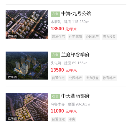
科技住宅
教育地产
五证齐全
中海·九号公馆
在售
水磨沟
建面 115-230㎡
效果图
13500
元/平米
普通住宅
住宅底商
公园地产
潜力楼盘
兰庭绿谷学府
在售
头屯河
建面 89-156㎡
13500
元/平米
效果图
普通住宅
公园地产
潜力楼盘
教育地产
中天翡丽郡府
在售
乌鲁木齐
建面 98-161㎡
11000
元/平米
普通住宅
洋房
效果图