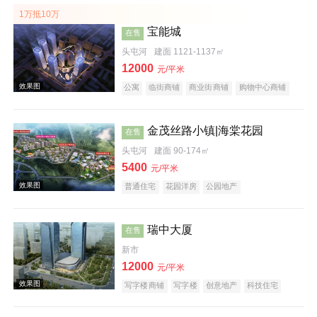
1万抵10万
宝能城
在售
头屯河
建面 1121-1137㎡
12000
元/平米
公寓
临街商铺
商业街商铺
购物中心商铺
写字楼
名企盘
效果图
金茂丝路小镇|海棠花园
在售
头屯河
建面 90-174㎡
5400
元/平米
普通住宅
花园洋房
公园地产
效果图
瑞中大厦
在售
新市
12000
元/平米
写字楼商铺
写字楼
创意地产
科技住宅
潜力楼盘