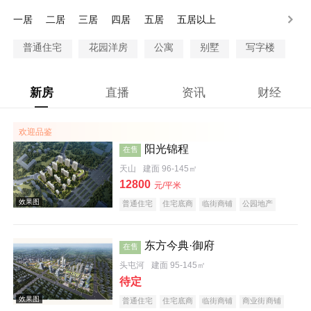
90-100万
100万以上
一居
二居
三居
四居
五居
五居以上
普通住宅
花园洋房
公寓
别墅
写字楼
新房
直播
资讯
财经
欢迎品鉴
阳光锦程
在售
天山
建面 96-145㎡
12800
元/平米
普通住宅
住宅底商
临街商铺
公园地产
教育地产
东方今典·御府
在售
头屯河
建面 95-145㎡
待定
普通住宅
住宅底商
临街商铺
商业街商铺