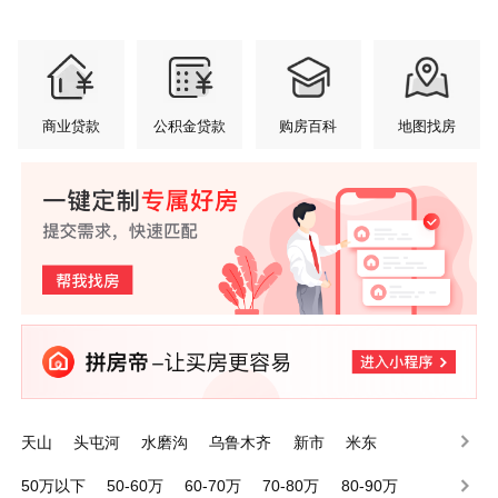
商业贷款
公积金贷款
购房百科
地图找房
天山
头屯河
水磨沟
乌鲁木齐
新市
米东
沙依巴克
达坂城
50万以下
50-60万
60-70万
70-80万
80-90万