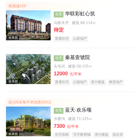
按揭减100
华联彩虹心筑
在售
效果图
乌鲁木齐
建面 68-114㎡
待定
普通住宅
山景地产
秦基壹號院
在售
头屯河
建面 58-155㎡
效果图
12000
元/平米
普通住宅
公园地产
潜力楼盘
教育地产
前100名每平米优惠300元
蓝天·欢乐颂
在售
水磨沟
建面 71-125㎡
7300
效果图
元/平米
住宅底商
写字楼商铺
潜力楼盘
低总价