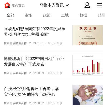
乌鲁木齐资讯
焦点首页
全部
市场
政策
土地
数据
财经
阿唛龙幻想乐园荣获2022年度游乐
界·金冠奖“杰出主题乐园”
搜狐焦点渠道合作
·
2023.01.31
·
10.5万+阅读
博鳌现场 | 《2022中国房地产行业
发展白皮书》正式发布
搜狐焦点渠道合作
·
2022.08.09
·
10.3万+阅读
百强房企7月销售环比再降，落
实“保交楼”有助恢复市场信心
搜狐焦点渠道合作
·
2022.08.02
·
10.2万+阅读